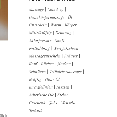
Massage
Covid-19
Ganzkörpermassage
Öl
Gutschein
Warm
Körper
Mittelkräftig
Dehnung
Akkupressur
Sanft
Fortbildung
Wertgutschein
Massagegutschein
Kräuter
Kopf
Rücken
Nacken
Schultern
Teilkörpermassage
Kräftig
Ohne Öl
Energielinien
Faszien
Ätherische Öle
Steine
Geschenk
Jobs
Webseite
Technik
lick