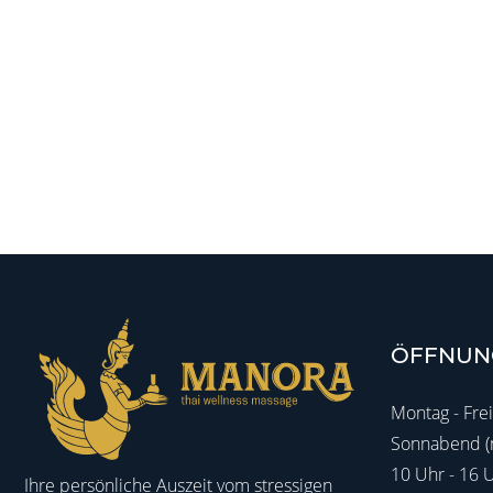
ÖFFNUN
Montag - Frei
Sonnabend (n
10 Uhr - 16 
Ihre persönliche Auszeit vom stressigen