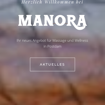
Herzlich Willkommen bei
M
A
N
O
R
A
Ihr neues Angebot für Massage und Wellness
in Postdam
AKTUELLES