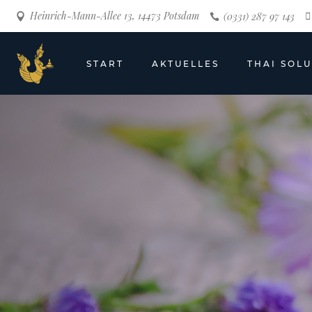
Heinrich-Mann-Allee 13, 14473 Potsdam
(0331) 287 97 143
START
AKTUELLES
THAI SOL