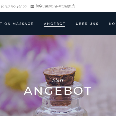
(0151) 169 434 90
info@manora-massage.de
UTION MASSAGE
ANGEBOT
ÜBER UNS
KO
Start
ANGEBOT