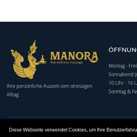
ÖFFNUN
Montag - Frei
Sonnabend (n
10 Uhr - 16 
Ihre persönliche Auszeit vom stressigen
Sonntag & Fe
Alltag
Heinrich-Mann-Allee 13, 14473 Potsdam
(0331) 287 97 143
Diese Webseite verwendet Cookies, um Ihre Benutzerfahru