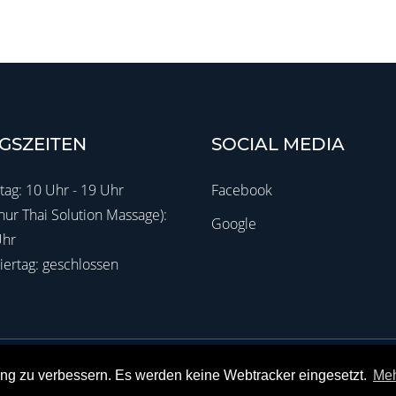
GSZEITEN
SOCIAL MEDIA
tag: 10 Uhr - 19 Uhr
Facebook
ur Thai Solution Massage):
Google
Uhr
iertag: geschlossen
(0151) 169 434 90
info@manora-massage.de
ng zu verbessern. Es werden keine Webtracker eingesetzt.
Meh